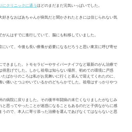
りにクリニックに通う
ほどのまだまだ元気いっぱいでした。
大好きなおばあちゃんが病気だと聞かされたときには信じられない気
でがんはすでに進行していて、脳にも転移していました。
京にいて、今後も長い療養が必要になるだろうと思い東京に呼び寄せ
にできました。トモセラピーやサイバーナイフなど最新のがん治療で
は得意げでした。しかし祖母は知らない場所、初めての環境に戸惑
いたばかりのころは私がお見舞いに行くと喜んで迎えてくれたのに、
痛い痛いとつぶやいているかのどちらかでした。祖母はすっかりやつ
州の病院に戻りました。その後半年闘病の末亡くなりましたがなじみ
れと思ってやったことが迷惑になることもあるのだと子供ながらに感
まうので、本人に寄り添った治療を選んであげなくてはならないと思