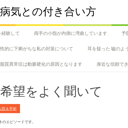
病気との付き合い方
を経験して
両手の小指が内側に湾曲しています
予
慢性的に下痢がちな私の対策について
耳を疑った 嘘のよ
脂質異常症は動脈硬化の原因となります
身近な信頼で
の希望をよく聞いて
入院＆手術
きのエピソードです。