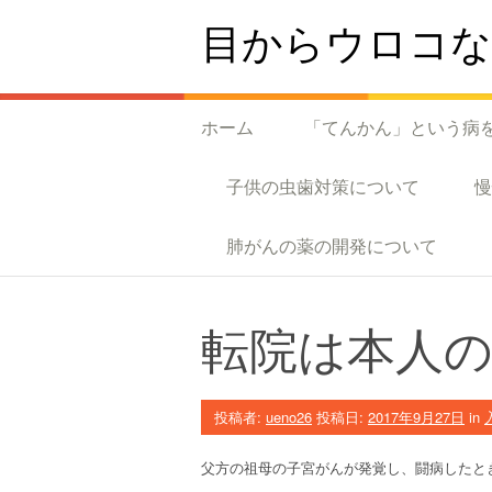
コンテンツへスキップ
目からウロコな
ホーム
「てんかん」という病
子供の虫歯対策について
肺がんの薬の開発について
転院は本人
投稿者:
ueno26
投稿日:
2017年9月27日
in
父方の祖母の子宮がんが発覚し、闘病したと