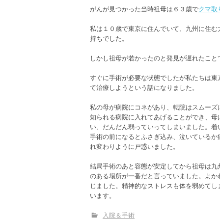
がんが見つかった当時祖母は６３歳で
クマ取
私は１０歳で東京に住んでいて、九州に住む
持ちでした。
しかし祖母が若かったのと発見が遅れたこと
すぐに手術が必要な状態でしたが私たちは東
て治療しようという話になりました。
私の母が病院にコネがあり、転院はスムーズ
知られる病院に入れてあげることができ、母
い、だんだん弱っていってしまいました。着
手術の前になるとふさぎ込み、泣いているか
れ変わりように戸惑いました。
結局手術のあと容態が安定してから祖母は九
のある場所が一番だと言っていました。よか
じました。精神的なストレスも体を弱めてし
います。
入院＆手術