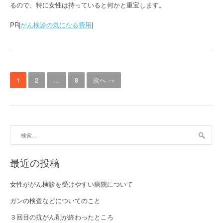
るので、特に女性は持っていると何かと重宝します。
PR|
がん検診の気になる費用
|
投稿ナビゲーション
1
2
…
8
次へ →
検索:
最近の投稿
女性ががん検診を受けやすい病院について
ガンの検査などについてのこと
３回目の抗がん剤が終わったところ