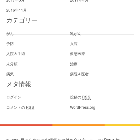
2016年11月
カテゴリー
がん
乳がん
予防
入院
入院＆手術
救急医療
未分類
治療
病気
病院＆医者
メタ情報
ログイン
投稿の
RSS
コメントの
WordPress.org
RSS
© 2026 目からウロコな病気との付き合い方 - テーマ: Patus by