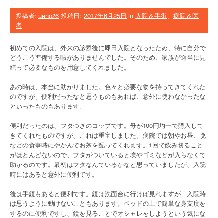
投稿者:
ueno26
投稿日:
2017年6月25日
in
入院＆手術
、
病院＆医
者
初めての入院は、外来の診察後に即日入院となったため、特に自分で
どうこう準備する暇がありませんでした。そのため、家族が適当に見
繕って必要なものを用意してくれました。
あの時は、本当に助かりました。色々と必要な物を持ってきてくれた
のですが、便利だったなと思うものもあれば、意外に使わなかったな
といったものもあります。
便利だったのは、フタつきのコップです。母が100円均一で購入して
きてくれたものですが、これは重宝しました。病院では朝やお昼、晩
などの食事時にやかんでお茶を配ってくれます。1回で飲み切ること
がほとんどないので、フタがついていると埃やゴミなどが入らなくて
助かるのです。最初はフタなんているかなと思っていましたが、入院
時にはあると意外に便利です。
後は手鏡もあると便利です。鏡は洗面台に行けば見れますが、入院時
は思うように動けないこともあります。ベッドの上で簡単な身支度を
するのに便利ですし、鏡を見ることでオシャレをしようという気にな