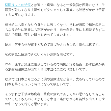
切開リフトの治療
とは違って病気になると一般就労が困難になり、生
活費が厳しくなり夫婦仲もギクシャクして家族にも迷惑がかかり子育
ても大変になります。
精神的にも辛くなり心身ともに苦しくなり、それが原因で精神疾患に
もなり余計に家族にも迷惑がかかり、自分自身も誰にも相談できずに
悩んで毎日、苦しい日々を送ってしまいます。
結局、何事も体が資本と改めて気づかされるし色々悩む現状です。
私の病気は解決できないくらい深刻な現状です。
昨今、医学が急速に進歩しているので病気が治る新薬、必ず効果があ
る放射線治療法が出てくれば本当に楽になり嬉しいです。
欧米では日本よりはるかに薬や治療法など色々、先を行っているので
日本も早くそういう時代になって欲しいです。
そうすれば子供や難病者、重度の病気で苦しく辛い思いをして苦しん
でいるたくさんの方々がもっと幸せに楽になれる可能性が出てくる世
の中になって行くと思います。