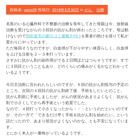
投稿者:
ueno26
投稿日:
2018年5月30日
in
がん
、
治療
名医のいる心臓外科で不整脈の治療を長年してきた母親は今、放射線
治療を受けながらの３回目の抗がん剤が終わったところです。母は動
けないので
四街道市の家のゴミ屋敷片付け
を業者の助けを借りて私が
変わりにやっています。
ただ毎回そうなのですが、白血球が下がりやすい体質らしく、白血球
を上げる注射を２～３本打っています。
さすがに抗がん剤の副作用がでる２日間ほどはつらそうですが、すで
に３回目ということもあり、どのくらいの痛みがくるかなどわかって
いるようです。
今日主治医に言われたらしいのですが、６回の抗がん剤投与の予定の
ところ、次回の４回目の抗がん剤終了後、手術をしたいとのこと。
抗がん剤前に手術しましたが、がんの状況があまりよくなく、抗がん
剤で小さくしてから再手術という処置でした。
なので、４回打って小さくなったから・・・というのだといいのです
が、その一方で「できるだけ早く手術＆抗がん剤を始めたい」という
話だったので、あまり状況がよくないのかな。とも不安になっていま
す。
とにかく本人が一番怖がっているようです。