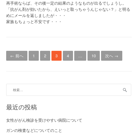
再手術ならば、その後一定の結果のようなものが出るでしょうし。
「抗がん剤が効いたから、えいっと取っちゃうんじゃない？」と明る
めにメールを返しましたが・・・
家族もちょっと不安です・・・
投稿ナビゲーション
← 前へ
1
2
3
4
…
10
次へ →
検索:
最近の投稿
女性ががん検診を受けやすい病院について
ガンの検査などについてのこと