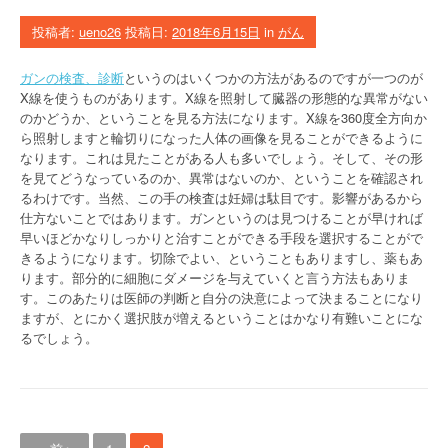
投稿者:
ueno26
投稿日:
2018年6月15日
in
がん
ガンの検査、診断
というのはいくつかの方法があるのですが一つのが
X線を使うものがあります。X線を照射して臓器の形態的な異常がない
のかどうか、ということを見る方法になります。X線を360度全方向か
ら照射しますと輪切りになった人体の画像を見ることができるように
なります。これは見たことがある人も多いでしょう。そして、その形
を見てどうなっているのか、異常はないのか、ということを確認され
るわけです。当然、この手の検査は妊婦は駄目です。影響があるから
仕方ないことではあります。ガンというのは見つけることが早ければ
早いほどかなりしっかりと治すことができる手段を選択することがで
きるようになります。切除でよい、ということもありますし、薬もあ
ります。部分的に細胞にダメージを与えていくと言う方法もありま
す。このあたりは医師の判断と自分の決意によって決まることになり
ますが、とにかく選択肢が増えるということはかなり有難いことにな
るでしょう。
投稿ナビゲーション