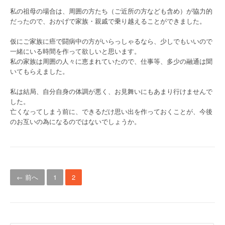
私の祖母の場合は、周囲の方たち（ご近所の方なども含め）が協力的
だったので、おかげで家族・親戚で乗り越えることができました。
仮にご家族に癌で闘病中の方がいらっしゃるなら、少しでもいいので
一緒にいる時間を作って欲しいと思います。
私の家族は周囲の人々に恵まれていたので、仕事等、多少の融通は聞
いてもらえました。
私は結局、自分自身の体調が悪く、お見舞いにもあまり行けませんで
した。
亡くなってしまう前に、できるだけ思い出を作っておくことが、今後
のお互いの為になるのではないでしょうか。
投稿ナビゲーション
← 前へ
1
2