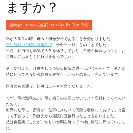
ますか？
投稿者:
ueno26
投稿日:
2017年8月3日
in
病気
私が大学生の時、母方の祖母が癌であることが分かりました。
癌に気付いた時には末期で
、余命三ヶ月、とのことでした。
当時、私自信も病気で大学を休学しており、自分の体調もつらく、お
見舞いにもまともに行けませんでした。
そして何より、仕事をしつつ毎日病院に通う母がつらそうで、そんな
時に何もできない私自身が腹立たしかったのをよく覚えています。
医者の宣告通り、祖母は三ヶ月で亡くなりました。
まず、母の勤務先が、母と祖母の状況についてよく理解してくれてい
たので、
出勤した母に、所長が「仕事に来ないで病院で看病してあげて」と言
って下さって、勤務先から病院に直接行ったこともありました。
父は自営業でしたが、忙しい合間を縫って一緒に病院に行っていまし
た。